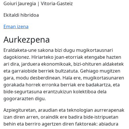
Goiuri Jauregia | Vitoria-Gasteiz
Ekitaldi hibridoa
Eman izena
Aurkezpena
Eraldaketa-une sakona bizi dugu mugikortausnari
dagokionez. Hiriarteko joan-etorriak etengabe hazten
ari dira, jarduera ekonomikoak, bizi-ohituren aldaketek
eta garraiobide berriek bultzatuta. Gehiago mugitzen
gara, modu desberdinean. Hala ere, mugikortasunaren
gorakada horrek erronka berriak ere badakartza, eta
bide-segurtasuna erantzukizun kolektiboa dela
gogorarazten digu.
Azpiegituretan, araudian eta teknologian aurrerapenak
izan diren arren, oraindik ere badira bide-istripuetan
behin eta berriro agertzen diren faktoreak: abiadura