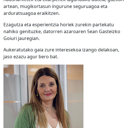
artean, mugikortasun ingurune seguruagoa eta
arduratsuagoa eraikitzen.
Ezagutza eta esperientzia horiek zurekin partekatu
nahiko genituzke, datorren azaroaren 5ean Gasteizko
Goiuri jauregian.
Aukeratutako gaia zure interesekoa izango delakoan,
jaso ezazu agur bero bat.