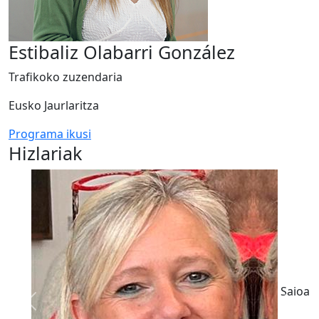
Estibaliz Olabarri González
Trafikoko zuzendaria
Eusko Jaurlaritza
Programa ikusi
Hizlariak
Saioa
Previous
Next