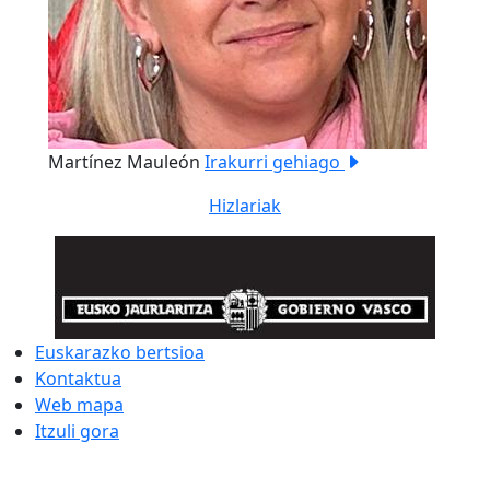
Martínez Mauleón
Irakurri gehiago
Hizlariak
Euskarazko bertsioa
Kontaktua
Web mapa
Itzuli gora