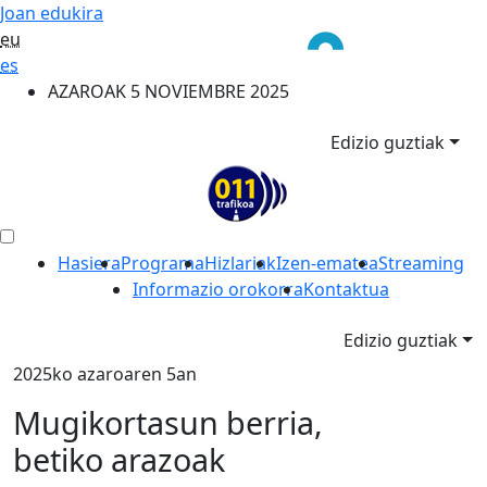
Joan edukira
eu
es
AZAROAK 5 NOVIEMBRE 2025
Edizio guztiak
Hasiera
Programa
Hizlariak
Izen-ematea
Streaming
Informazio orokorra
Kontaktua
Edizio guztiak
2025ko azaroaren 5an
Mugikortasun berria,
betiko arazoak