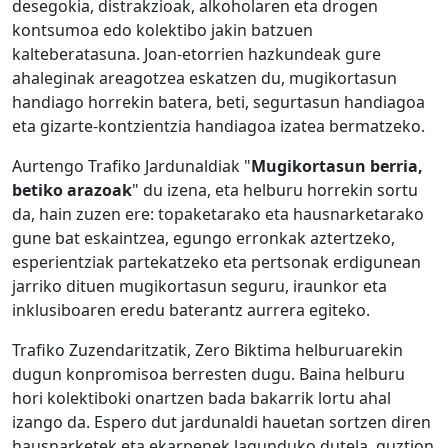
desegokia, distrakzioak, alkoholaren eta drogen
kontsumoa edo kolektibo jakin batzuen
kalteberatasuna. Joan-etorrien hazkundeak gure
ahaleginak areagotzea eskatzen du, mugikortasun
handiago horrekin batera, beti, segurtasun handiagoa
eta gizarte-kontzientzia handiagoa izatea bermatzeko.
Aurtengo Trafiko Jardunaldiak "
Mugikortasun berria,
betiko arazoak
" du izena, eta helburu horrekin sortu
da, hain zuzen ere: topaketarako eta hausnarketarako
gune bat eskaintzea, egungo erronkak aztertzeko,
esperientziak partekatzeko eta pertsonak erdigunean
jarriko dituen mugikortasun seguru, iraunkor eta
inklusiboaren eredu baterantz aurrera egiteko.
Trafiko Zuzendaritzatik, Zero Biktima helburuarekin
dugun konpromisoa berresten dugu. Baina helburu
hori kolektiboki onartzen bada bakarrik lortu ahal
izango da. Espero dut jardunaldi hauetan sortzen diren
hausnarketek eta ekarpenek lagunduko dutela, guztion