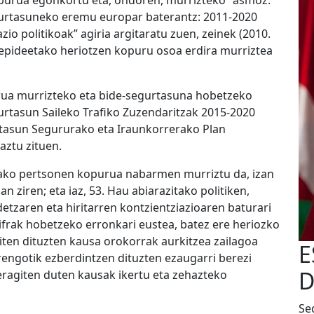
opurua egonkortu eta, ondoren, murrizteko” asmoz.
gurtasuneko eremu europar baterantz: 2011-2020
io politikoak” agiria argitaratu zuen, zeinek (2010.
repideetako heriotzen kopuru osoa erdira murriztea
rua murrizteko eta bide-segurtasuna hobetzeko
urtasun Saileko Trafiko Zuzendaritzak 2015-2020
tasun Segururako eta Iraunkorrerako Plan
aztu zituen.
ildako pertsonen kopurua nabarmen murriztu da, izan
n ziren; eta iaz, 53. Hau abiarazitako politiken,
etzaren eta hiritarren kontzientziazioaren baturari
zifrak hobetzeko erronkari eustea, batez ere heriozko
giten dituzten kausa orokorrak aurkitzea zailagoa
E
orengotik ezberdintzen dituzten ezaugarri berezi
D
 eragiten duten kausak ikertu eta zehazteko
Se