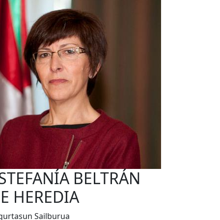
STEFANÍA BELTRÁN
E HEREDIA
gurtasun Sailburua