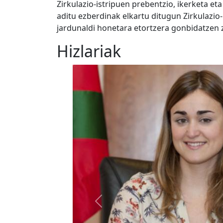
Zirkulazio-istripuen prebentzio, ikerketa 
aditu ezberdinak elkartu ditugun Zirkulazio
jardunaldi honetara etortzera gonbidatzen z
Hizlariak
Previous