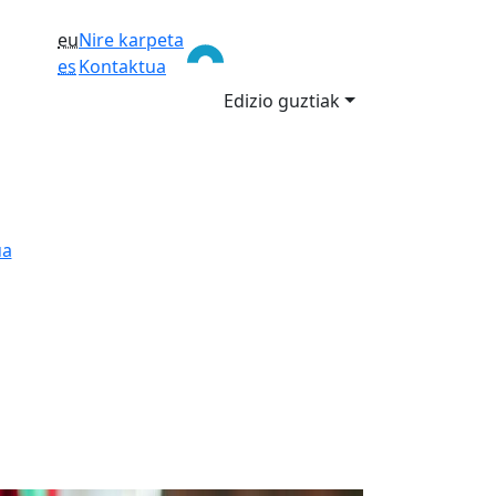
eu
Nire karpeta
es
Kontaktua
Edizio guztiak
ua