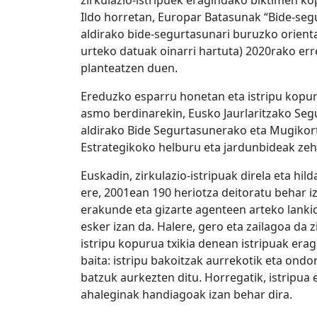
zirkulazio-istripuek eragindako biktimen k
Ildo horretan, Europar Batasunak “Bide-se
aldirako bide-segurtasunari buruzko orientaz
urteko datuak oinarri hartuta) 2020rako er
planteatzen duen.
Ereduzko esparru honetan eta istripu kopu
asmo berdinarekin, Eusko Jaurlaritzako Seg
aldirako Bide Segurtasunerako eta Mugikor
Estrategikoko helburu eta jardunbideak zeh
Euskadin, zirkulazio-istripuak direla eta h
ere, 2001ean 190 heriotza deitoratu behar iza
erakunde eta gizarte agenteen arteko lankid
esker izan da. Halere, gero eta zailagoa da 
istripu kopurua txikia denean istripuak era
baita: istripu bakoitzak aurrekotik eta ond
batzuk aurkezten ditu. Horregatik, istripua
ahaleginak handiagoak izan behar dira.