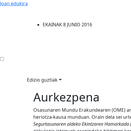
Joan edukira
EKAINAK 8 JUNIO 2016
Edizio guztiak
Aurkezpena
Osasunaren Mundu Erakundearen (OME) arabe
heriotza-kausa munduan. Orain dela sei urt
Segurtasunaren aldeko Ekintzaren Hamarkada