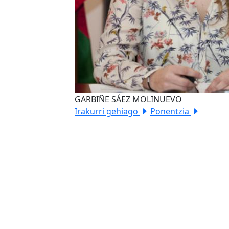
GARBIÑE SÁEZ MOLINUEVO
Irakurri gehiago
Ponentzia