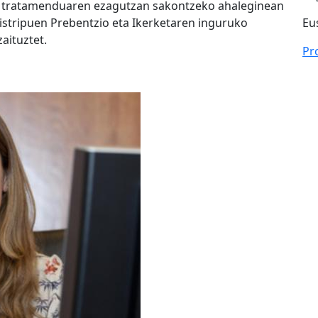
eta tratamenduaren ezagutzan sakontzeko ahaleginean
-istripuen Prebentzio eta Ikerketaren inguruko
Eu
aituztet.
Pr