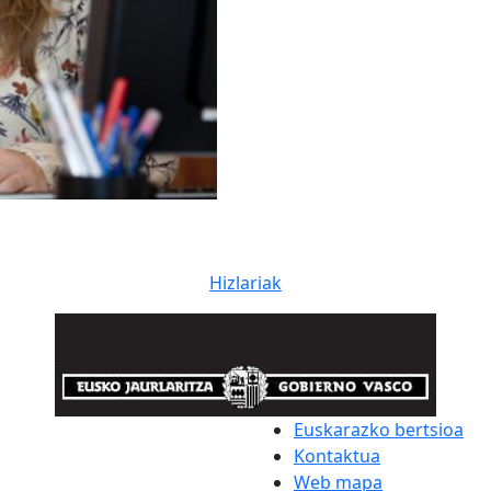
Hizlariak
Euskarazko bertsioa
Kontaktua
Web mapa