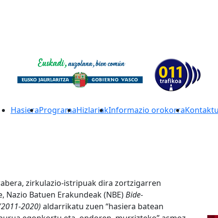
Hasiera
Programa
Hizlariak
Informazio orokorra
Kontakt
ra, zirkulazio-istripuak dira zortzigarren
e, Nazio Batuen Erakundeak (NBE)
Bide-
(2011-2020)
aldarrikatu zuen “hasiera batean