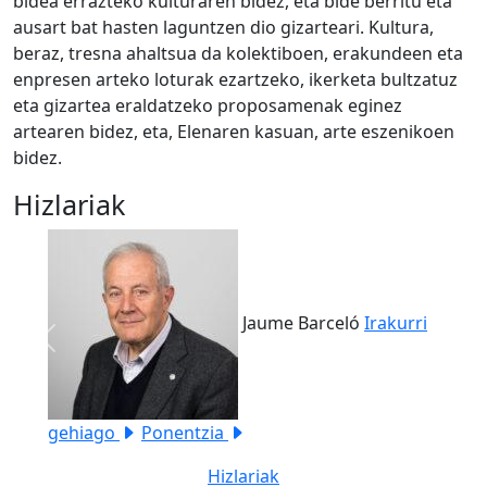
bidea errazteko kulturaren bidez, eta bide berritu eta
ausart bat hasten laguntzen dio gizarteari. Kultura,
beraz, tresna ahaltsua da kolektiboen, erakundeen eta
enpresen arteko loturak ezartzeko, ikerketa bultzatuz
eta gizartea eraldatzeko proposamenak eginez
artearen bidez, eta, Elenaren kasuan, arte eszenikoen
bidez.
Hizlariak
Jaume Barceló
Irakurri
Previous
Next
gehiago
Ponentzia
Hizlariak