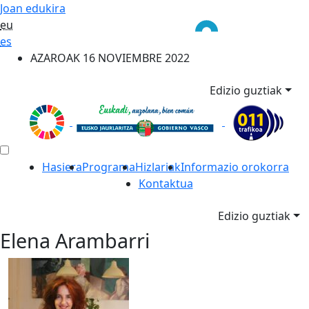
Joan edukira
eu
es
AZAROAK 16 NOVIEMBRE 2022
Edizio guztiak
Hasiera
Programa
Hizlariak
Informazio orokorra
Kontaktua
Edizio guztiak
Elena Arambarri