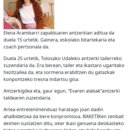
Elena Arambarri zapalduaren antzerkian aditua da
duela 15 urtetik. Gainera, eskolako bitartekaria eta
coach pertsonala da.
Duela 25 urtetik, Tolosako Udaleko antzerki tailerreko
zuzendaria da. Era berean, tailer eta ikastaro ugaritako
hezitzailea da, eta sormena erabiltzen du gatazkak
konpontzeko tresna indartsu gisa.
Antzerkigilea eta, gaur egun, “Evaren alabak”antzerki
taldearen zuzendaria.
Artea entretenimenduaz haratago joan dadin
ahalbidetzea da bere konpromisoa. BAKETIKen zenbait
ekimen sustatzen ditu, oker ikasi genuena desikasteko