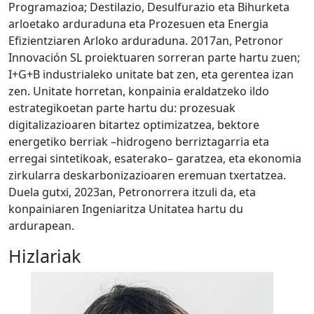
Programazioa; Destilazio, Desulfurazio eta Bihurketa
arloetako arduraduna eta Prozesuen eta Energia
Efizientziaren Arloko arduraduna. 2017an, Petronor
Innovación SL proiektuaren sorreran parte hartu zuen;
I+G+B industrialeko unitate bat zen, eta gerentea izan
zen. Unitate horretan, konpainia eraldatzeko ildo
estrategikoetan parte hartu du: prozesuak
digitalizazioaren bitartez optimizatzea, bektore
energetiko berriak –hidrogeno berriztagarria eta
erregai sintetikoak, esaterako– garatzea, eta ekonomia
zirkularra deskarbonizazioaren eremuan txertatzea.
Duela gutxi, 2023an, Petronorrera itzuli da, eta
konpainiaren Ingeniaritza Unitatea hartu du
ardurapean.
Hizlariak