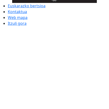
Euskarazko bertsioa
Kontaktua
Web mapa
Itzuli gora