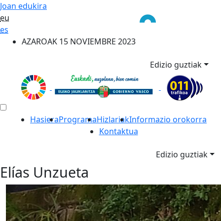
Joan edukira
eu
es
AZAROAK 15 NOVIEMBRE 2023
Edizio guztiak
Hasiera
Programa
Hizlariak
Informazio orokorra
Kontaktua
Edizio guztiak
Elías Unzueta