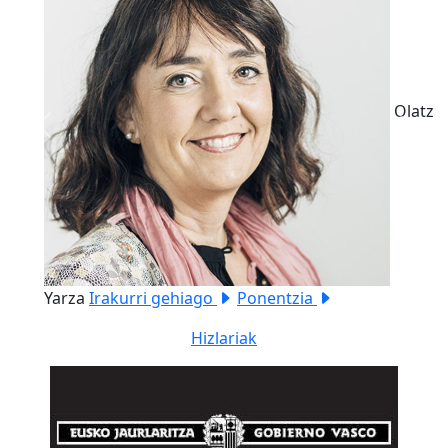
Olatz
Previous
Next
Yarza
Irakurri gehiago
Ponentzia
Hizlariak