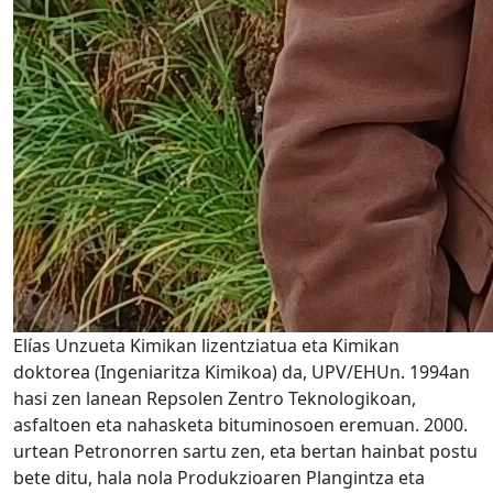
Elías Unzueta Kimikan lizentziatua eta Kimikan
doktorea (Ingeniaritza Kimikoa) da, UPV/EHUn. 1994an
hasi zen lanean Repsolen Zentro Teknologikoan,
asfaltoen eta nahasketa bituminosoen eremuan. 2000.
urtean Petronorren sartu zen, eta bertan hainbat postu
bete ditu, hala nola Produkzioaren Plangintza eta