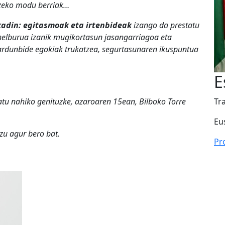
tzeko modu berriak…
adin: egitasmoak eta irtenbideak
izango da prestatu
 helburua izanik mugikortasun jasangarriagoa eta
jardunbide egokiak trukatzea, segurtasunaren ikuspuntua
E
katu nahiko genituzke, azaroaren 15ean, Bilboko Torre
Tr
Eu
zu agur bero bat.
Pr