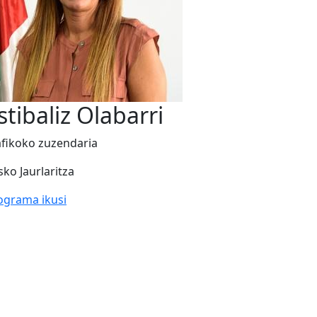
stibaliz Olabarri
afikoko zuzendaria
sko Jaurlaritza
ograma ikusi