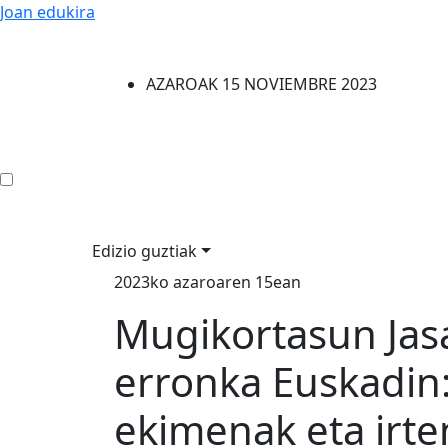
Joan edukira
AZAROAK 15 NOVIEMBRE 2023
Edizio guztiak
2023ko azaroaren 15ean
Mugikortasun Jas
erronka Euskadin
ekimenak eta irt