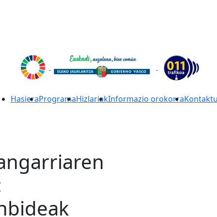
Hasiera
Programa
Hizlariak
Informazio orokorra
Kontakt
angarriaren
:
enbideak