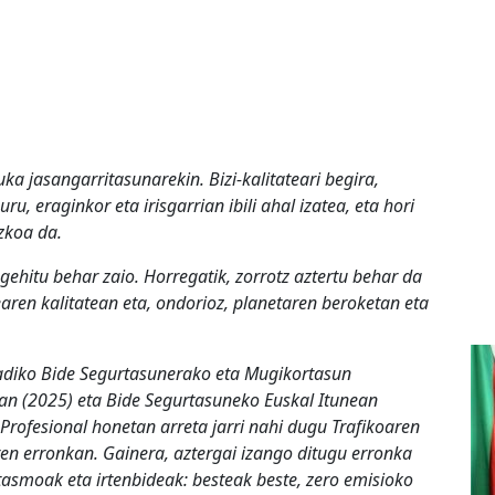
a jasangarritasunarekin. Bizi-kalitateari begira,
, eraginkor eta irisgarrian ibili ahal izatea, eta hori
ezkoa da.
ehitu behar zaio. Horregatik, zorrotz aztertu behar da
aren kalitatean eta, ondorioz, planetaren beroketan eta
adiko Bide Segurtasunerako eta Mugikortasun
oan (2025) eta Bide Segurtasuneko Euskal Itunean
Profesional honetan arreta jarri nahi dugu Trafikoaren
en erronkan. Gainera, aztergai izango ditugu erronka
itasmoak eta irtenbideak: besteak beste, zero emisioko