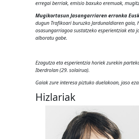
erregai berriak, emisio baxuko eremuak, mugi
Mugikortasun Jasangarriaren erronka Eusk
dugun Trafikoari buruzko Jardunaldiaren gaia,
osasungarriagoa sustatzeko esperientziak eta 
alboratu gabe.
Ezagutza eta esperientzia horiek zurekin parte
Iberdrolan (29. solairua).
Gaiak zure interesa piztuko duelakoan, jaso eza
Hizlariak