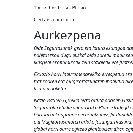
Torre Iberdrola - Bilbao
Gertaera hibridoa
Aurkezpena
Bide Segurtasunak gero eta lotura estuagoa dauk
nahitaezkoa dugu euskal bide-saretik modu seguru
ikuspegi ekonomikotik zein sozialetik ere funts
Ekuazio horri ingurumenarekiko errespetua ere g
trafikoaren eta mugikortasunaren inpaktua aire
klima aldaketan.
Nazio Batuen GJHekin lerrokatuta dagoen Eusk
Segururako eta Jasangarrirako Plan Estrategik
hartutako konpromisoei erantzunez, Jardunaldi 
eta Mugikortasunaren arloko jasangarritasunar
global horri aurre egiteko planteatzen diren eg