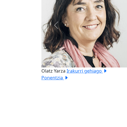
Previous
Olatz Yarza
Irakurri gehiago
Ponentzia