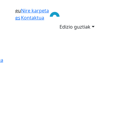
eu
Nire karpeta
es
Kontaktua
Edizio guztiak
ua