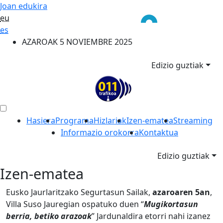
Joan edukira
eu
es
AZAROAK 5 NOVIEMBRE 2025
Edizio guztiak
Hasiera
Programa
Hizlariak
Izen-ematea
Streaming
Informazio orokorra
Kontaktua
Edizio guztiak
Izen-ematea
Eusko Jaurlaritzako Segurtasun Sailak,
azaroaren 5an
,
Villa Suso Jauregian ospatuko duen “
Mugikortasun
berria, betiko arazoak
” Jardunaldira etorri nahi izanez