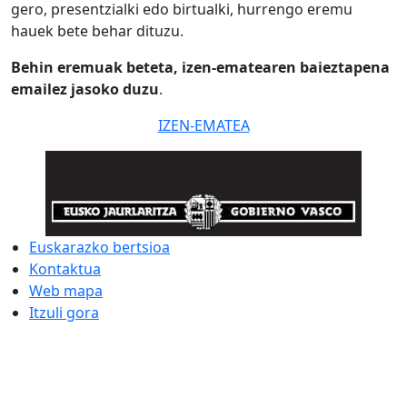
gero, presentzialki edo birtualki, hurrengo eremu
hauek bete behar dituzu.
Behin eremuak beteta, izen-ematearen baieztapena
emailez jasoko duzu
.
IZEN-EMATEA
Euskarazko bertsioa
Kontaktua
Web mapa
Itzuli gora