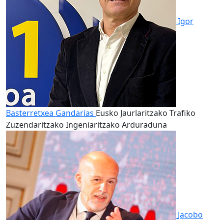
Igor
Basterretxea Gandarias
Eusko Jaurlaritzako Trafiko
Zuzendaritzako Ingeniaritzako Arduraduna
Jacobo