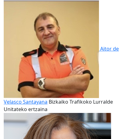
Aitor de
Velasco Santayana
Bizkaiko Trafikoko Lurralde
Unitateko ertzaina