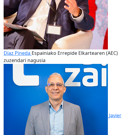
Díaz Pineda
Espainiako Errepide Elkartearen (AEC)
zuzendari nagusia
Javier