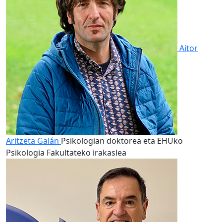
Aitor
Aritzeta Galán
Psikologian doktorea eta EHUko
Psikologia Fakultateko irakaslea