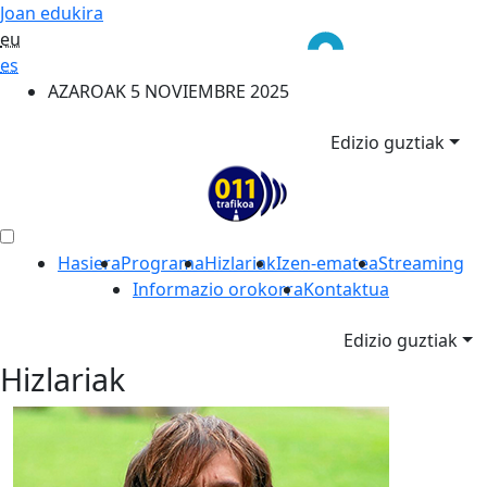
Joan edukira
eu
es
AZAROAK 5 NOVIEMBRE 2025
Edizio guztiak
Hasiera
Programa
Hizlariak
Izen-ematea
Streaming
Informazio orokorra
Kontaktua
Edizio guztiak
Hizlariak