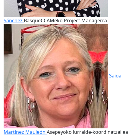
Sánchez
BasqueCCAMeko Project Managerra
Saioa
Martínez Mauleón
Asepeyoko lurralde-koordinatzailea