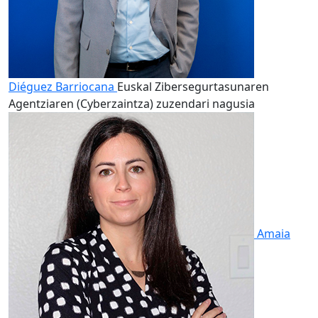
Diéguez Barriocana
Euskal Zibersegurtasunaren
Agentziaren (Cyberzaintza) zuzendari nagusia
Amaia