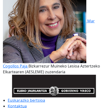
Mar
Cogollos Paja
Bizkarrezur Muineko Lesioa Aztertzeko
Elkartearen (AESLEME) zuzendaria
Euskarazko bertsioa
Kontaktua