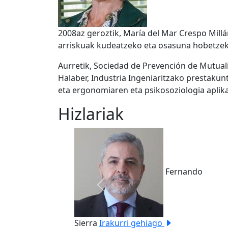
2008az geroztik, María del Mar Crespo Millá
arriskuak kudeatzeko eta osasuna hobetzeko
Aurretik, Sociedad de Prevención de Mutuali
Halaber, Industria Ingeniaritzako prestakun
eta ergonomiaren eta psikosoziologia aplika
Hizlariak
Fernando
Previous
Sierra
Irakurri gehiago