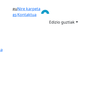
eu
Nire karpeta
es
Kontaktua
Edizio guztiak
ua