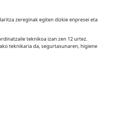
aritza zereginak egiten dizkie enpresei eta
dinatzaile teknikoa izan zen 12 urtez.
ako teknikaria da, segurtasunaren, higiene
Next