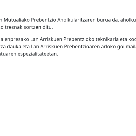
n Mutualiako Prebentzio Aholkularitzaren burua da, aholkul
 tresnak sortzen ditu.
a enpresako Lan Arriskuen Prebentzioko teknikaria eta koor
tza dauka eta Lan Arriskuen Prebentzioaren arloko goi mail
tuaren espezialitateetan.