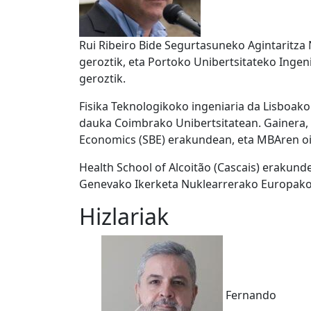
Rui Ribeiro Bide Segurtasuneko Agintaritza
geroztik, eta Portoko Unibertsitateko Ingen
geroztik.
Fisika Teknologikoko ingeniaria da Lisboako 
dauka Coimbrako Unibertsitatean. Gainera,
Economics (SBE) erakundean, eta MBAren oi
Health School of Alcoitão (Cascais) erakund
Genevako Ikerketa Nuklearrerako Europako K
Hizlariak
Fernando