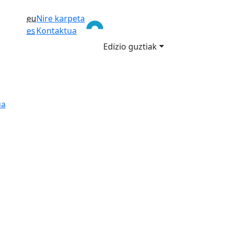
eu
Nire karpeta
es
Kontaktua
Edizio guztiak
ua