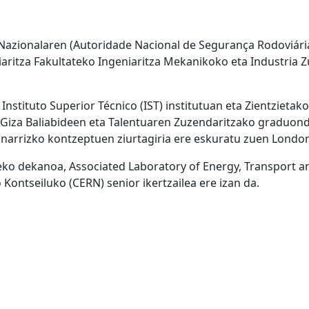
 Nazionalaren (Autoridade Nacional de Segurança Rodoviária
iaritza Fakultateko Ingeniaritza Mekanikoko eta Industria 
Instituto Superior Técnico (IST) institutuan eta Zientzieta
 Giza Baliabideen eta Talentuaren Zuzendaritzako graduon
narrizko kontzeptuen ziurtagiria ere eskuratu zuen Londo
eko dekanoa, Associated Laboratory of Energy, Transport an
ontseiluko (CERN) senior ikertzailea ere izan da.