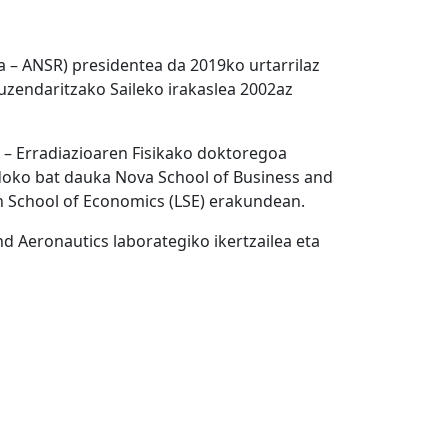
 – ANSR) presidentea da 2019ko urtarrilaz
Zuzendaritzako Saileko irakaslea 2002az
ko – Erradiazioaren Fisikako doktoregoa
doko bat dauka Nova School of Business and
n School of Economics (LSE) erakundean.
d Aeronautics laborategiko ikertzailea eta