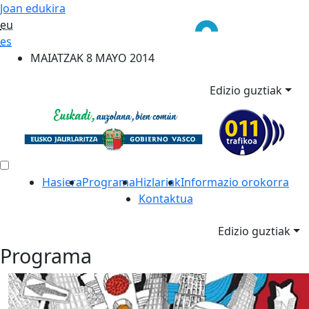
Joan edukira
eu
es
MAIATZAK 8 MAYO 2014
Edizio guztiak
Hasiera
Programa
Hizlariak
Informazio orokorra
Kontaktua
Edizio guztiak
Programa