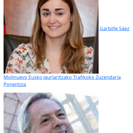
Garbiñe Sáez
Molinuevo
Eusko Jaurlaritzako Trafikoko Zuzendaria
Ponentzia