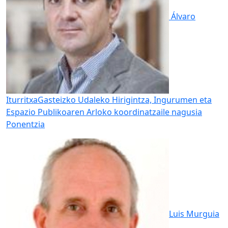
Álvaro
Iturritxa
Gasteizko Udaleko Hirigintza, Ingurumen eta
Espazio Publikoaren Arloko koordinatzaile nagusia
Ponentzia
Luis Murguia