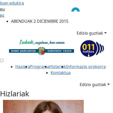
Joan edukira
eu
es
ABENDUAK 2 DICIEMBRE 2015
Edizio guztiak
Hasiera
Programa
Hizlariak
Informazio orokorra
Kontaktua
Edizio guztiak
Hizlariak