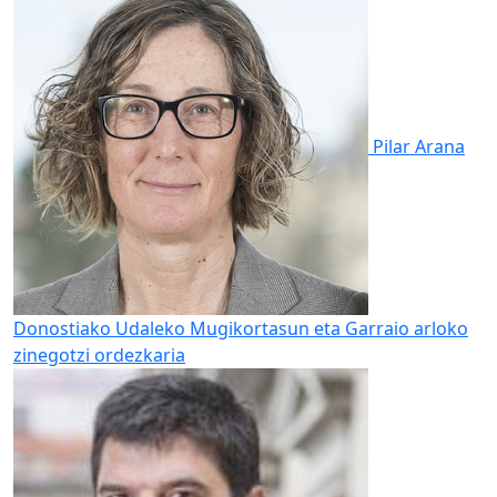
Pilar Arana
Donostiako Udaleko Mugikortasun eta Garraio arloko
zinegotzi ordezkaria