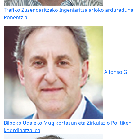
Trafiko Zuzendaritzako Ingeniaritza arloko arduraduna
Ponentzia
Alfonso Gil
Bilboko Udaleko Mugikortasun eta Zirkulazio Politiken
koordinatzailea