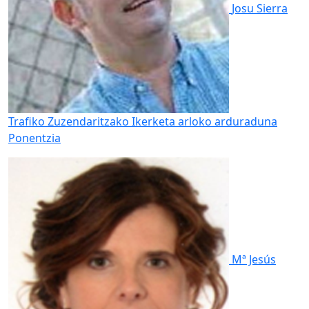
Josu Sierra
Trafiko Zuzendaritzako Ikerketa arloko arduraduna
Ponentzia
Mª Jesús