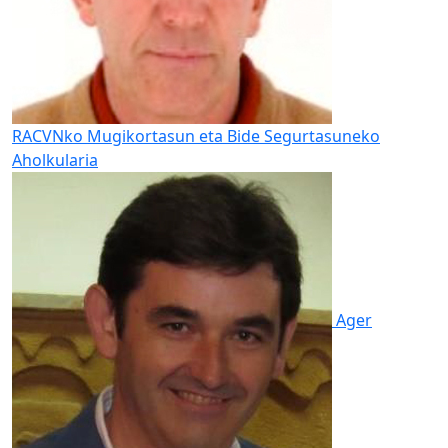
RACVNko Mugikortasun eta Bide Segurtasuneko
Aholkularia
Ager