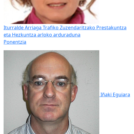
Iturralde Arriaga
Trafiko Zuzendaritzako Prestakuntza
eta Hezkuntza arloko arduraduna
Ponentzia
Iñaki Eguiara