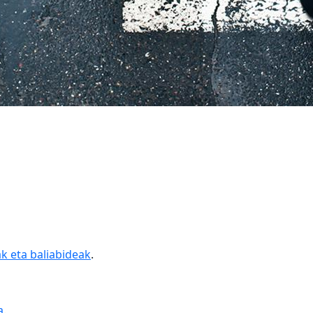
ak eta baliabideak
.
a
.