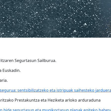
ritzaren Segurtasun Sailburua.
a Euskadin.
aria.
egurua: sentsibilizatzeko eta istripuak saihesteko jarduer
aritzako Prestakuntza eta Heziketa arloko arduraduna
etan bide segurtasun eta mugikortasun planak egiteko babes