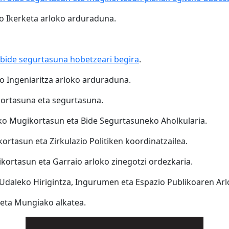
ko Ikerketa arloko arduraduna.
 bide segurtasuna hobetzeari begira
.
ko Ingeniaritza arloko arduraduna.
kortasuna eta segurtasuna.
o Mugikortasun eta Bide Segurtasuneko Aholkularia.
ortasun eta Zirkulazio Politiken koordinatzailea.
kortasun eta Garraio arloko zinegotzi ordezkaria.
 Udaleko Hirigintza, Ingurumen eta Espazio Publikoaren Arl
eta Mungiako alkatea.