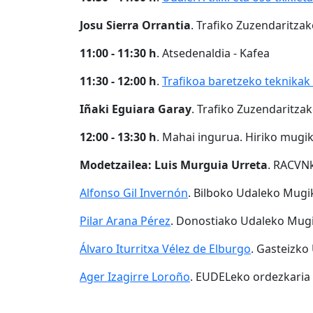
Josu Sierra Orrantia
. Trafiko Zuzendaritza
11:00 - 11:30 h
. Atsedenaldia - Kafea
11:30 - 12:00 h
.
Trafikoa baretzeko teknikak
Iñaki Eguiara Garay
. Trafiko Zuzendaritza
12:00 - 13:30 h
. Mahai ingurua. Hiriko mugi
Modetzailea: Luis Murguia Urreta
. RACVNk
Alfonso Gil Invernón
. Bilboko Udaleko Mugik
Pilar Arana Pérez
. Donostiako Udaleko Mugi
Álvaro Iturritxa Vélez de Elburgo
. Gasteizko
Ager Izagirre Loroño
. EUDELeko ordezkaria 