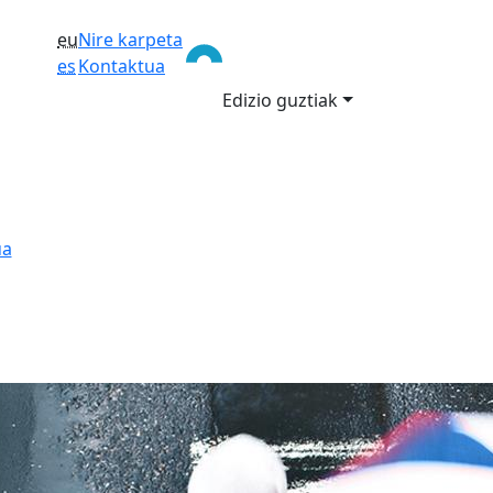
eu
Nire karpeta
es
Kontaktua
Edizio guztiak
ua