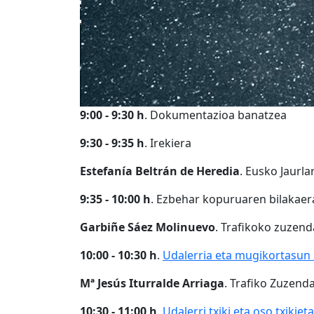
9:00 - 9:30 h
. Dokumentazioa banatzea
9:30 - 9:35 h
. Irekiera
Estefanía Beltrán de Heredia
. Eusko Jaurla
9:35 - 10:00 h
. Ezbehar kopuruaren bilakaer
Garbiñe Sáez Molinuevo
. Trafikoko zuzend
10:00 - 10:30 h
.
Udalerria eta mugikortasun s
Mª Jesús Iturralde Arriaga
. Trafiko Zuzend
10:30 - 11:00 h
.
Udalerri txiki eta oso txiki