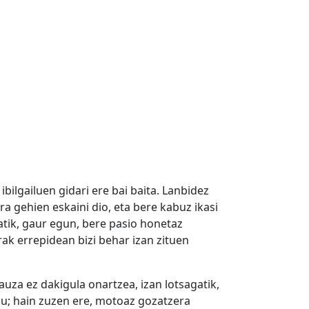
bilgailuen gidari ere bai baita. Lanbidez
ra gehien eskaini dio, eta bere kabuz ikasi
atik, gaur egun, bere pasio honetaz
ak errepidean bizi behar izan zituen
gauza ez dakigula onartzea, izan lotsagatik,
du; hain zuzen ere, motoaz gozatzera