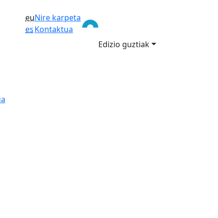
eu
Nire karpeta
es
Kontaktua
Edizio guztiak
ua