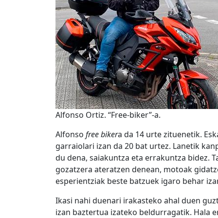
Alfonso Ortiz. “Free-biker”-a.
Alfonso
free biker
a da 14 urte zituenetik. Es
garraiolari izan da 20 bat urtez. Lanetik kan
du dena, saiakuntza eta errakuntza bidez. Ta
gozatzera ateratzen denean, motoak gidatzea
esperientziak beste batzuek igaro behar izan
Ikasi nahi duenari irakasteko ahal duen guzti
izan baztertua izateko beldurragatik. Hala 