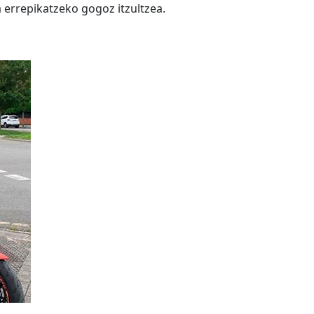
ta errepikatzeko gogoz itzultzea.