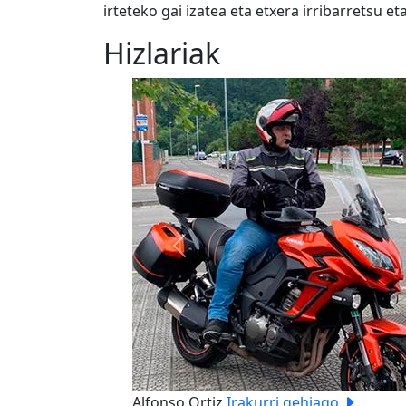
irteteko gai izatea eta etxera irribarretsu e
Hizlariak
Previous
Alfonso Ortiz
Irakurri gehiago