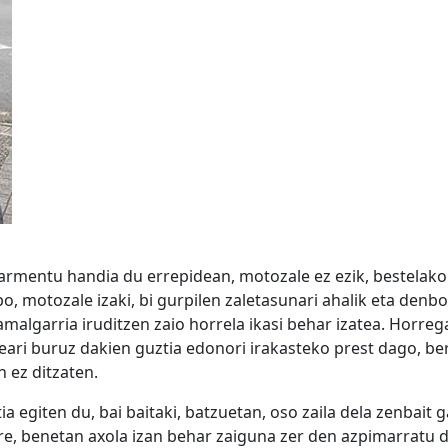
karmentu handia du errepidean, motozale ez ezik, bestelako i
po, motozale izaki, bi gurpilen zaletasunari ahalik eta denbo
malgarria iruditzen zaio horrela ikasi behar izatea. Horreg
ri buruz dakien guztia edonori irakasteko prest dago, ber
 ez ditzaten.
a egiten du, bai baitaki, batzuetan, oso zaila dela zenbait 
ere, benetan axola izan behar zaiguna zer den azpimarratu 