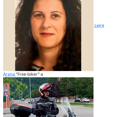
Leire
Arana
“Free-biker”-a