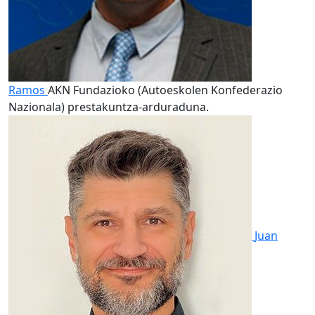
Ramos
AKN Fundazioko (Autoeskolen Konfederazio
Nazionala) prestakuntza-arduraduna.
Juan