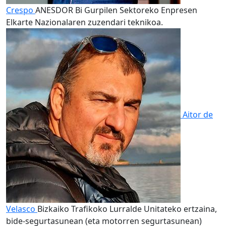
Crespo
ANESDOR Bi Gurpilen Sektoreko Enpresen
Elkarte Nazionalaren zuzendari teknikoa.
Aitor de
Velasco
Bizkaiko Trafikoko Lurralde Unitateko ertzaina,
bide-segurtasunean (eta motorren segurtasunean)