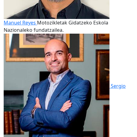
Manuel Reyes
Motozikletak Gidatzeko Eskola
Nazionaleko fundatzailea.
Sergio