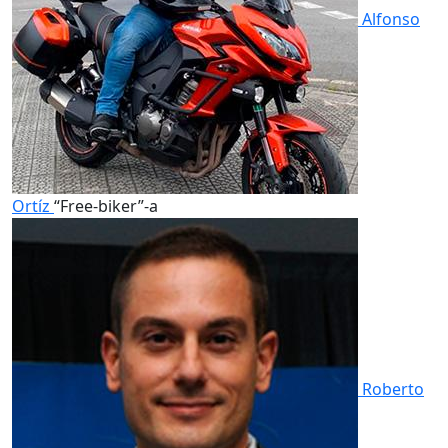
Alfonso
Ortíz
“Free-biker”-a
Roberto