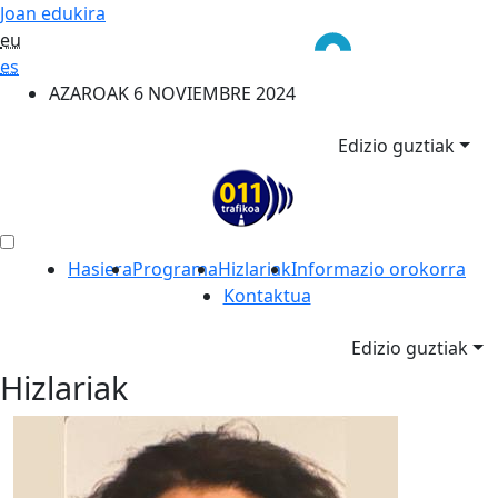
Joan edukira
eu
es
AZAROAK 6 NOVIEMBRE 2024
Edizio guztiak
Hasiera
Programa
Hizlariak
Informazio orokorra
Kontaktua
Edizio guztiak
Hizlariak